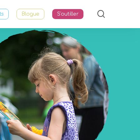
ts
Blogue
S'outiller